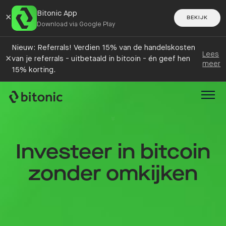
Bitonic App
×
BEKIJK
Download via Google Play
Nieuw: Referrals! Verdien 15% van de handelskosten
Lees
×
van je referrals - uitbetaald in bitcoin - én geef hen
meer
15% korting.
Investeer in bitcoin
zonder omkijken